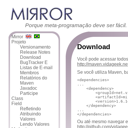
Porque meta-programação deve ser fácil.
Mirror
Projeto
Download
Versionamento
Release Notes
Download
Você pode acessar todos
BugTracker E
http://maven.vidageek.ne
Listas de E-mail
Se você utiliza Maven, b
Membros
Relatórios do
<dependencies>
Maven
...
Javadoc
<dependency>
<groupId>
net.v
Participe
<artifactId>
mi
Class
<version>
1.6.1
Field
</dependency>
Refletindo
...
Atribuindo
</dependencies>
Valores
Ou até mesmo navegar e b
Lendo Valores
http://github.com/vidagee