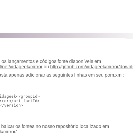
 os lançamentos e códigos fonte disponíveis em
t/net/vidageek/mirror
ou
http://github.com/vidageek/mirror/down
asta apenas adicionar as seguintes linhas em seu pom.xml:
idageek
</groupId>
rror
</artifactId>
</version>
aixar os fontes no nosso repositório localizado em
k/mirror/
.